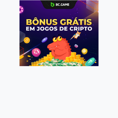
Jogue com responsabilidade. 18+