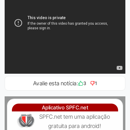
Avalie esta notícia:
3
1
Aplicativo SPFC.net
SPFC.net tem uma aplicação
gratuita para android!