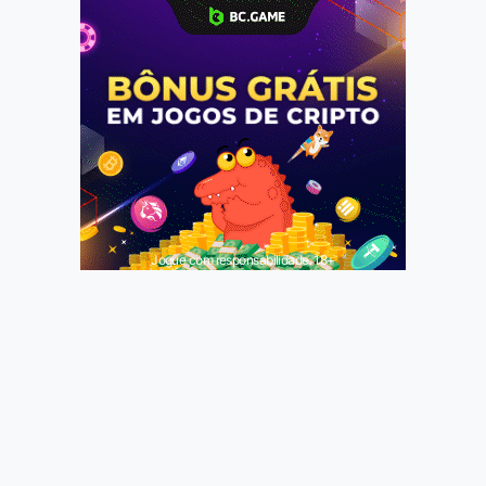
Jogue com responsabilidade. 18+