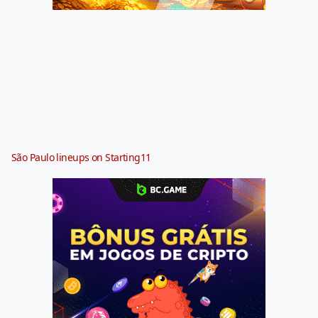
São Paulo lineups on Starting11