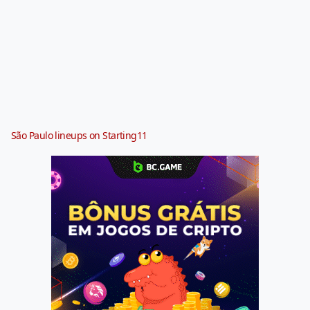
São Paulo lineups on Starting11