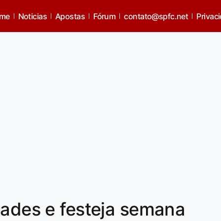
me
Noticias
Apostas
Fórum
contato@spfc.net
Privac
dades e festeja semana