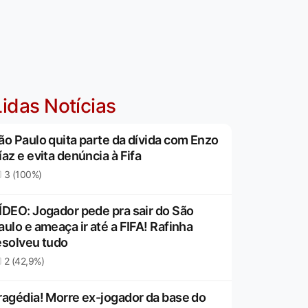
idas Notícias
ão Paulo quita parte da dívida com Enzo
íaz e evita denúncia à Fifa
3 (100%)
ÍDEO: Jogador pede pra sair do São
aulo e ameaça ir até a FIFA! Rafinha
esolveu tudo
2 (42,9%)
ragédia! Morre ex-jogador da base do