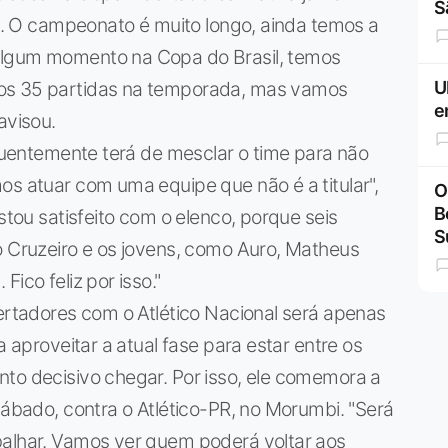
S
il. O campeonato é muito longo, ainda temos a
algum momento na Copa do Brasil, temos
mos 35 partidas na temporada, mas vamos
U
e
avisou.
equentemente terá de mesclar o time para não
os atuar com uma equipe que não é a titular",
O
B
Estou satisfeito com o elenco, porque seis
S
o Cruzeiro e os jovens, como Auro, Matheus
ico feliz por isso."
bertadores com o Atlético Nacional será apenas
a aproveitar a atual fase para estar entre os
nto decisivo chegar. Por isso, ele comemora a
sábado, contra o Atlético-PR, no Morumbi. "Será
balhar. Vamos ver quem poderá voltar aos