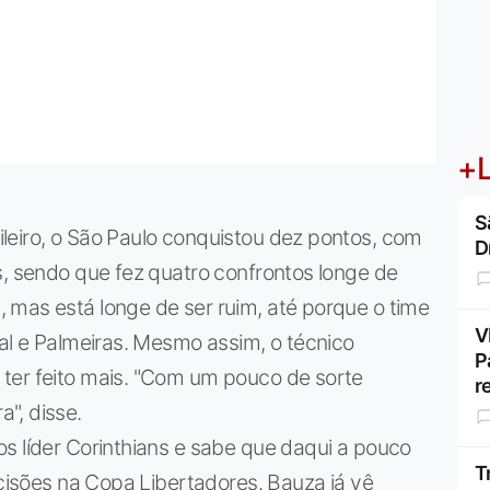
+L
S
leiro, o São Paulo conquistou dez pontos, com
D
s, sendo que fez quatro confrontos longe de
 mas está longe de ser ruim, até porque o time
V
nal e Palmeiras. Mesmo assim, o técnico
P
ter feito mais. "Com um pouco de sorte
r
", disse.
s líder Corinthians e sabe que daqui a pouco
T
ecisões na Copa Libertadores. Bauza já vê