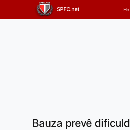
SPFC.net
Ho
Bauza prevê dificul