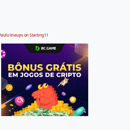
Paulo lineups on Starting11
Jogue com responsabilidade. 18+