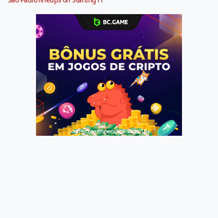
Jogue com responsabilidade. 18+