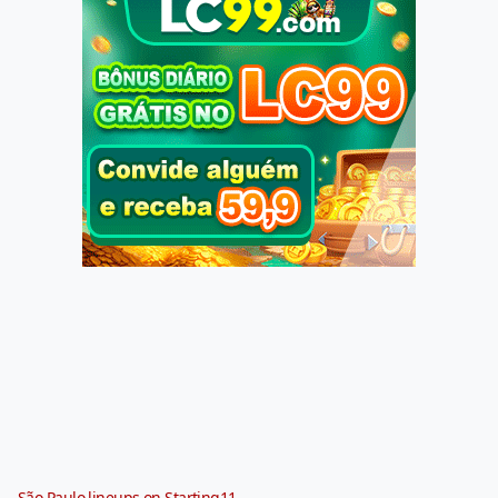
São Paulo lineups on Starting11