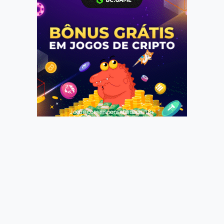
Jogue com responsabilidade. 18+