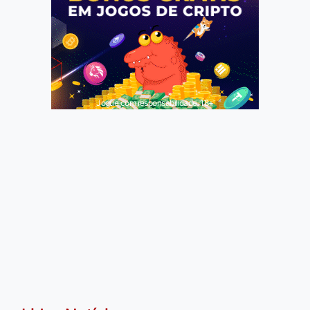
Jogue com responsabilidade. 18+