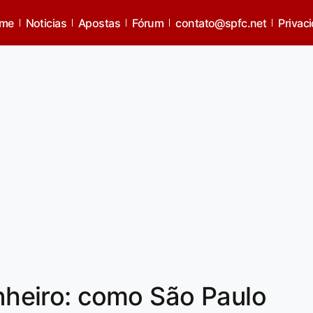
me
Noticias
Apostas
Fórum
contato@spfc.net
Privac
inheiro: como São Paulo