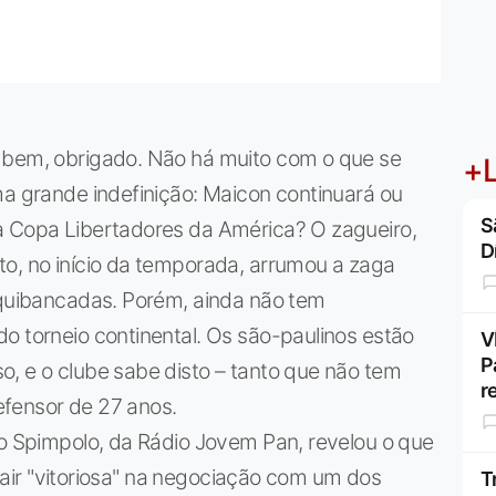
 bem, obrigado. Não há muito com o que se
+L
ma grande indefinição: Maicon continuará ou
S
a Copa Libertadores da América? O zagueiro,
D
to, no início da temporada, arrumou a zaga
rquibancadas. Porém, ainda não tem
o torneio continental. Os são-paulinos estão
V
P
, e o clube sabe disto – tanto que não tem
r
fensor de 27 anos.
io Spimpolo, da Rádio Jovem Pan, revelou o que
r sair "vitoriosa" na negociação com um dos
T