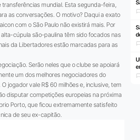
S
transferências mundial. Esta segunda-feira,
ara as conversações. O motivo? Daqui a exato
icon com o São Paulo não existirá mais. Por
S
 alta-cúpula são-paulina têm sido focados nas
d
finais da Libertadores estão marcadas para as
U
negociação. Serão neles que o clube se apoiará
e
amente um dos melhores negociadores do
 O jogador vale R$ 60 milhões e, inclusive, tem
ão disputar competições europeias na próxima
rio Porto, que ficou extremamente satisfeito
nica de seu ex-capitão.