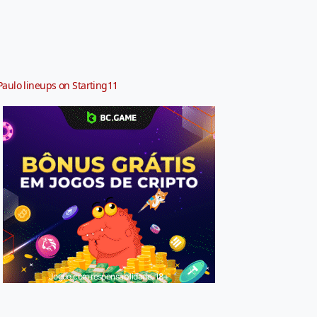
Paulo lineups on Starting11
Jogue com responsabilidade. 18+