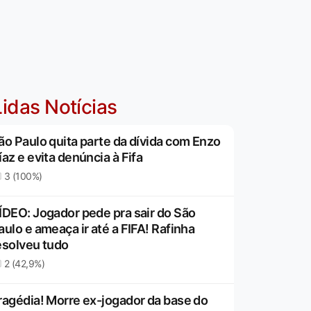
idas Notícias
ão Paulo quita parte da dívida com Enzo
íaz e evita denúncia à Fifa
3 (100%)
ÍDEO: Jogador pede pra sair do São
aulo e ameaça ir até a FIFA! Rafinha
esolveu tudo
2 (42,9%)
ragédia! Morre ex-jogador da base do