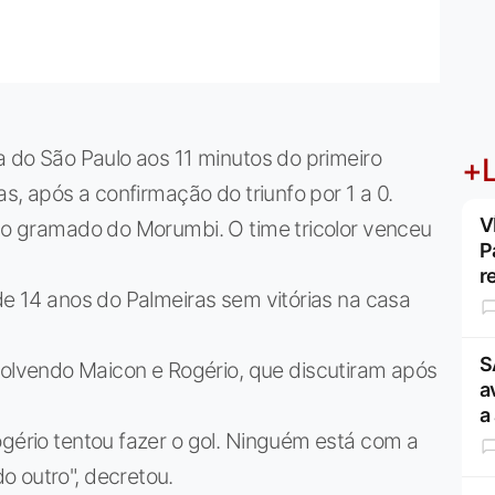
a do São Paulo aos 11 minutos do primeiro
+L
as, após a confirmação do triunfo por 1 a 0.
V
 no gramado do Morumbi. O time tricolor venceu
P
r
 de 14 anos do Palmeiras sem vitórias na casa
S
lvendo Maicon e Rogério, que discutiram após
a
a
ogério tentou fazer o gol. Ninguém está com a
o outro", decretou.