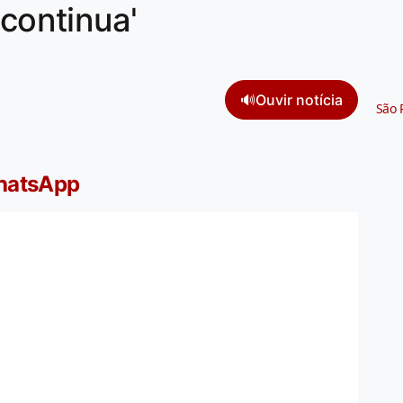
 continua'
🔊
Ouvir notícia
São 
WhatsApp