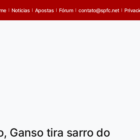
me
Noticias
Apostas
Fórum
contato@spfc.net
Privac
, Ganso tira sarro do