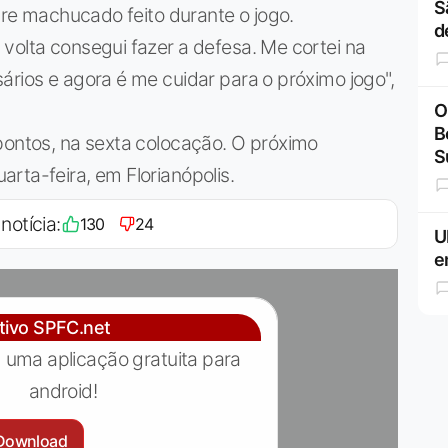
S
obre machucado feito durante o jogo.
d
volta consegui fazer a defesa. Me cortei na
ários e agora é me cuidar para o próximo jogo",
O
B
pontos, na sexta colocação. O próximo
S
rta-feira, em Florianópolis.
notícia:
130
24
U
e
ativo SPFC.net
 uma aplicação gratuita para
android!
Download