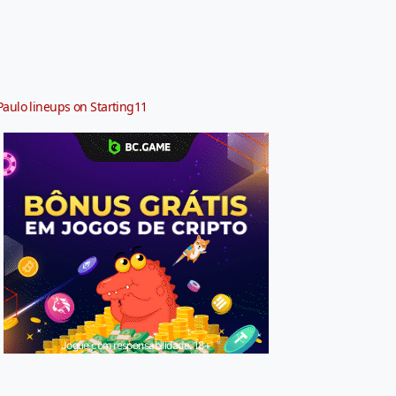
Paulo lineups on Starting11
Jogue com responsabilidade. 18+