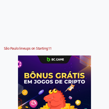
São Paulo lineups on Starting11