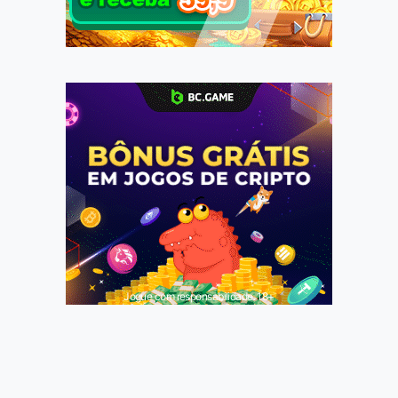
Jogue com responsabilidade. 18+