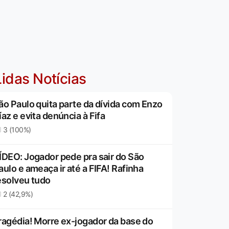
idas Notícias
ão Paulo quita parte da dívida com Enzo
íaz e evita denúncia à Fifa
3 (100%)
ÍDEO: Jogador pede pra sair do São
aulo e ameaça ir até a FIFA! Rafinha
esolveu tudo
2 (42,9%)
ragédia! Morre ex-jogador da base do