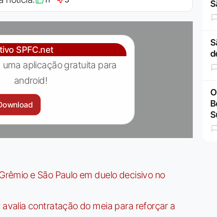
S
S
ativo SPFC.net
d
 uma aplicação gratuita para
android!
O
B
Download
S
rêmio e São Paulo em duelo decisivo no
valia contratação do meia para reforçar a