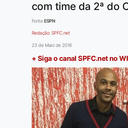
com time da 2ª do Ca
Fonte
ESPN
Redação:
SPFC.net
23 de Maio de 2016
+ Siga o canal SPFC.net no 