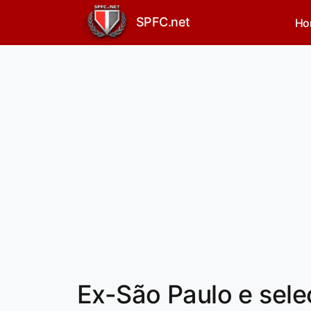
SPFC.net
Ho
Ex-São Paulo e seleç