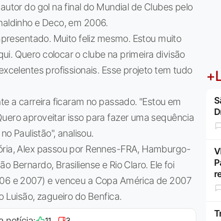
autor do gol na final do Mundial de Clubes pelo
onaldinho e Deco, em 2006.
 apresentado. Muito feliz mesmo. Estou muito
i. Quero colocar o clube na primeira divisão
excelentes profissionais. Esse projeto tem tudo
+L
S
nte a carreira ficaram no passado. "Estou em
D
Quero aproveitar isso para fazer uma sequência
no Paulistão", analisou.
tória, Alex passou por Rennes-FRA, Hamburgo-
V
P
 Bernardo, Brasiliense e Rio Claro. Ele foi
r
2006 e 2007) e venceu a Copa América de 2007
o Luisão, zagueiro do Benfica.
T
a notícia:
11
3