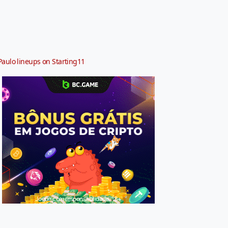
Paulo lineups on Starting11
Jogue com responsabilidade. 18+