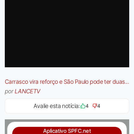
Carrasco vira reforço e São Paulo pode ter duas...
por
LANCETV
Avalie esta notícia:
4
4
Aplicativo SPFC.net