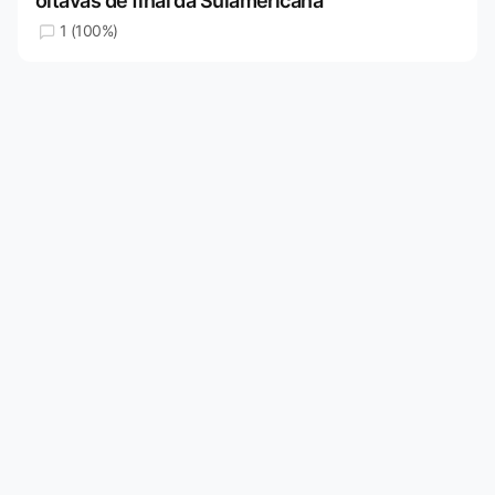
oitavas de final da Sulamericana
1 (100%)