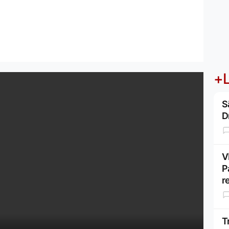
+L
S
D
V
P
r
T