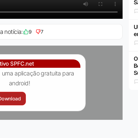
S
U
a notícia:
9
7
e
O
ativo SPFC.net
B
 uma aplicação gratuita para
S
android!
Download