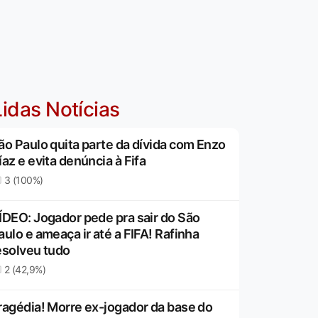
idas Notícias
ão Paulo quita parte da dívida com Enzo
íaz e evita denúncia à Fifa
3 (100%)
ÍDEO: Jogador pede pra sair do São
aulo e ameaça ir até a FIFA! Rafinha
esolveu tudo
2 (42,9%)
ragédia! Morre ex-jogador da base do