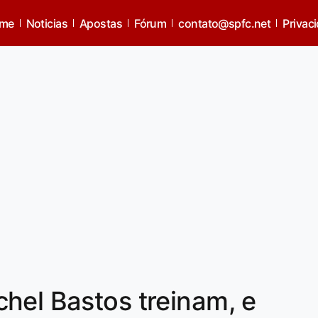
me
Noticias
Apostas
Fórum
contato@spfc.net
Privac
hel Bastos treinam, e