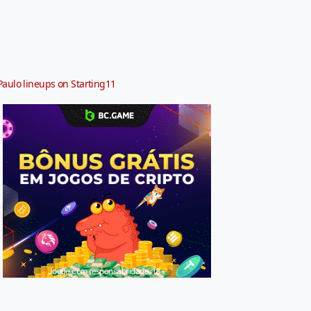
Paulo lineups on Starting11
Jogue com responsabilidade. 18+