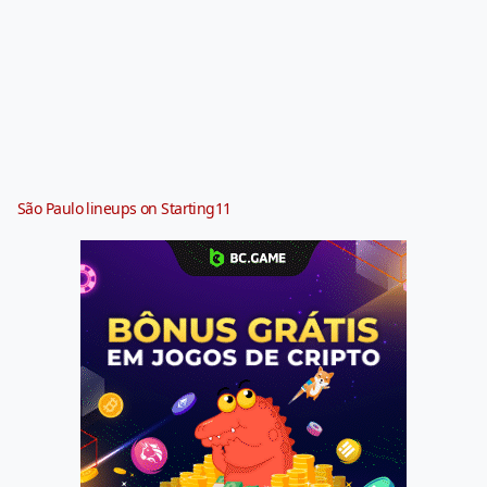
São Paulo lineups on Starting11