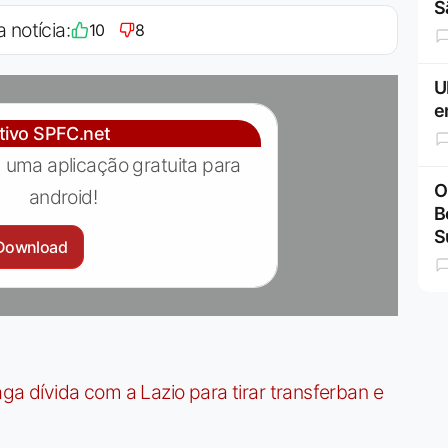
S
a notícia:
10
8
U
e
ativo SPFC.net
 uma aplicação gratuita para
O
android!
B
S
Download
dívida com a Lazio para tirar transferban e