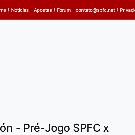
me
Noticias
Apostas
Fórum
contato@spfc.net
Privac
tón - Pré-Jogo SPFC x