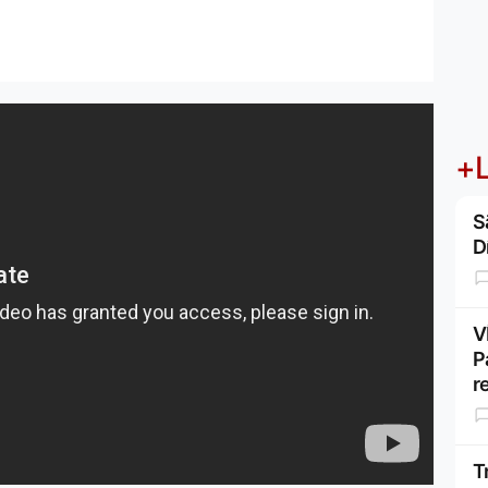
+L
S
D
V
P
r
T