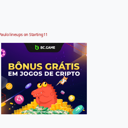
Paulo lineups on Starting11
Jogue com responsabilidade. 18+