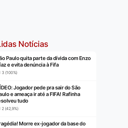
idas Notícias
ão Paulo quita parte da dívida com Enzo
íaz e evita denúncia à Fifa
3 (100%)
ÍDEO: Jogador pede pra sair do São
aulo e ameaça ir até a FIFA! Rafinha
esolveu tudo
2 (42,9%)
ragédia! Morre ex-jogador da base do