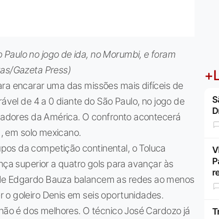
Paulo no jogo de ida, no Morumbi, e foram
tas/Gazeta Press)
+L
ara encarar uma das missões mais difíceis de
S
rável de 4 a 0 diante do São Paulo, no jogo de
D
rtadores da América. O confronto acontecerá
a), em solo mexicano.
pos da competição continental, o Toluca
V
P
ença superior a quatro gols para avançar às
r
 de Edgardo Bauza balancem as redes ao menos
 o goleiro Denis em seis oportunidades.
 não é dos melhores. O técnico José Cardozo já
T