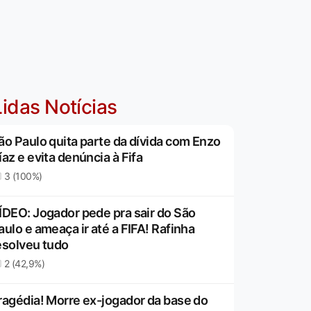
idas Notícias
ão Paulo quita parte da dívida com Enzo
íaz e evita denúncia à Fifa
3 (100%)
ÍDEO: Jogador pede pra sair do São
aulo e ameaça ir até a FIFA! Rafinha
esolveu tudo
2 (42,9%)
ragédia! Morre ex-jogador da base do