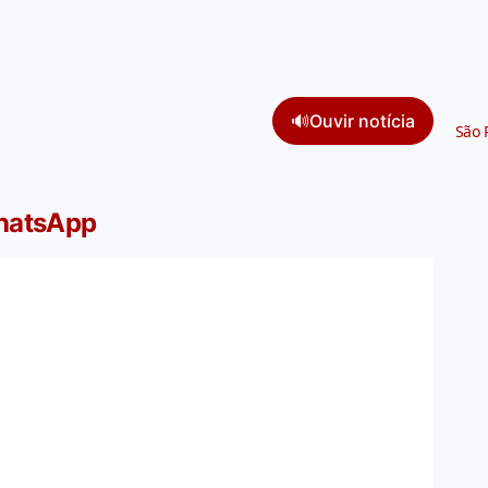
🔊
Ouvir notícia
São 
WhatsApp