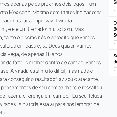
S
hos apenas pelos próximos dois jogos – um
nato Mexicano. Mesmo com tantos indicadores
o para buscar a improvável virada.
O
mim, ele é um treinador muito bom. Mas
B
S
a, tanto ele como nós e acredito que vamos
esultado em casa e, se Deus quiser, vamos
exis Vega, de apenas 18 anos.
S
d
ar de fazer o melhor dentro de campo. Vamos
se. A virada está muito difícil, mas nada é
a conseguir o resultado”, avisou o atacante.
 pensamentos de seu companheiro e ressaltou
de fazer a diferença em campo. “Eu sou Toluca
viradas. A história está aí para nos lembrar de
ta.