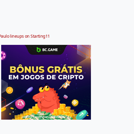
Paulo lineups on Starting11
Jogue com responsabilidade. 18+