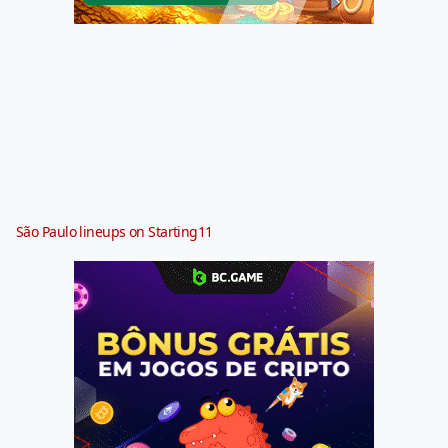
São Paulo lineups on Starting11