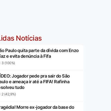
idas Notícias
ão Paulo quita parte da dívida com Enzo
íaz e evita denúncia à Fifa
3 (100%)
ÍDEO: Jogador pede pra sair do São
aulo e ameaça ir até a FIFA! Rafinha
esolveu tudo
2 (42,9%)
ragédia! Morre ex-jogador da base do