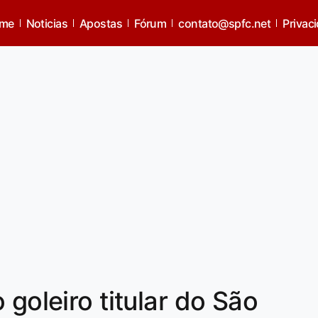
me
Noticias
Apostas
Fórum
contato@spfc.net
Privac
 goleiro titular do São