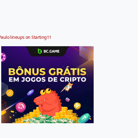
Paulo lineups on Starting11
Jogue com responsabilidade. 18+