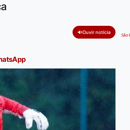
ca
🔊
Ouvir notícia
São 
WhatsApp