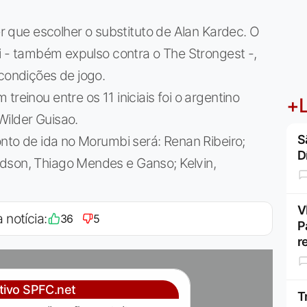
ter que escolher o substituto de Alan Kardec. O
ri - também expulso contra o The Strongest -,
 condições de jogo.
reinou entre os 11 iniciais foi o argentino
+L
Wilder Guisao.
S
onto de ida no Morumbi será: Renan Ribeiro;
D
dson, Thiago Mendes e Ganso; Kelvin,
V
 notícia:
36
5
P
r
ativo SPFC.net
T