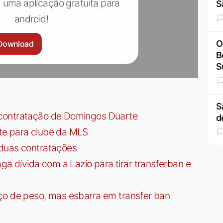
 uma aplicação gratuita para
S
android!
O
Download
B
S
S
contratação de Domingos Duarte
d
te para clube da MLS
 duas contratações
dívida com a Lazio para tirar transferban e
ço de peso, mas esbarra em transfer ban