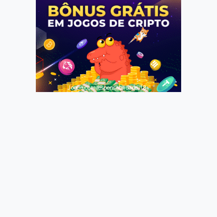
Jogue com responsabilidade. 18+