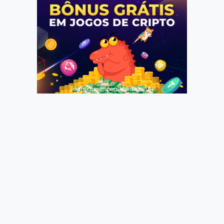
Jogue com responsabilidade. 18+