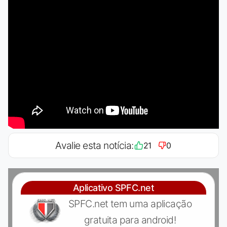
Avalie esta notícia:
21
0
Aplicativo SPFC.net
SPFC.net tem uma aplicação
gratuita para android!