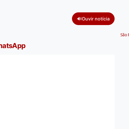
🔊
Ouvir notícia
São 
WhatsApp