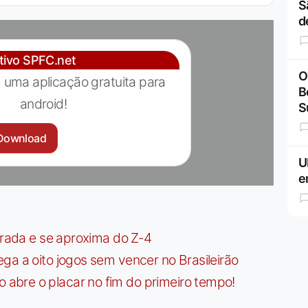
S
d
ativo SPFC.net
O
 uma aplicação gratuita para
B
android!
S
Download
U
e
irada e se aproxima do Z-4
ga a oito jogos sem vencer no Brasileirão
bre o placar no fim do primeiro tempo!