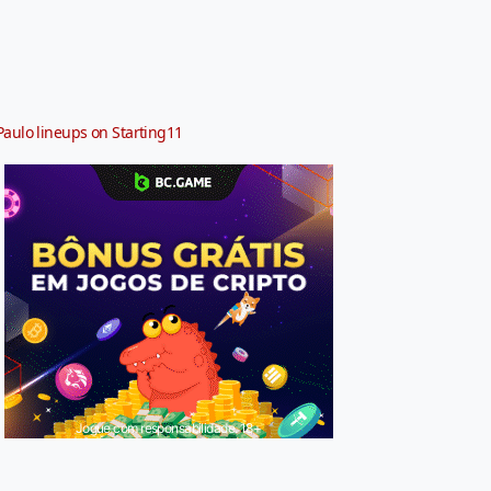
Paulo lineups on Starting11
Jogue com responsabilidade. 18+