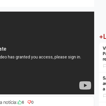
+L
V
P
r
S
a
a
a notícia:
6
0