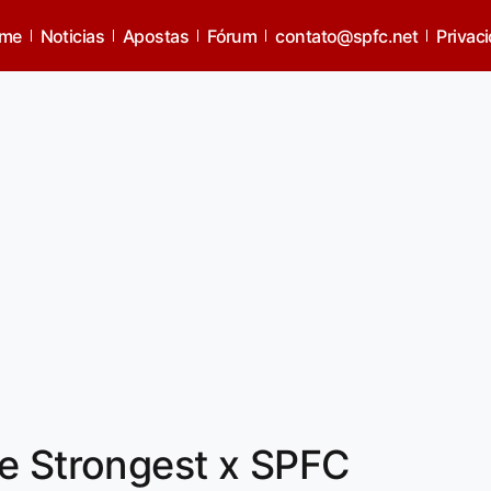
me
Noticias
Apostas
Fórum
contato@spfc.net
Privac
e Strongest x SPFC