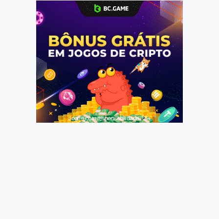
Jogue com responsabilidade. 18+