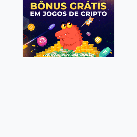
Jogue com responsabilidade. 18+