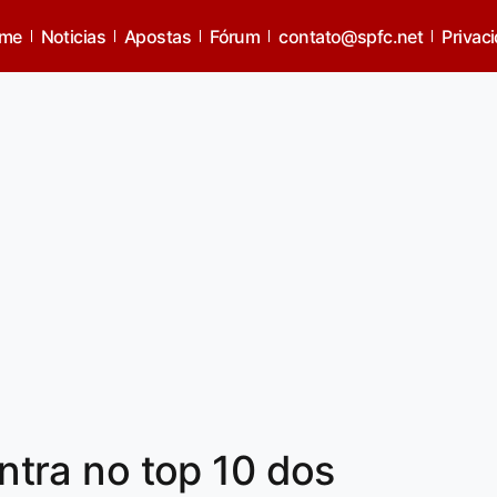
me
Noticias
Apostas
Fórum
contato@spfc.net
Privac
entra no top 10 dos