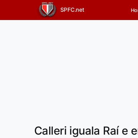
SPFC.net
Ho
Calleri iguala Raí e 