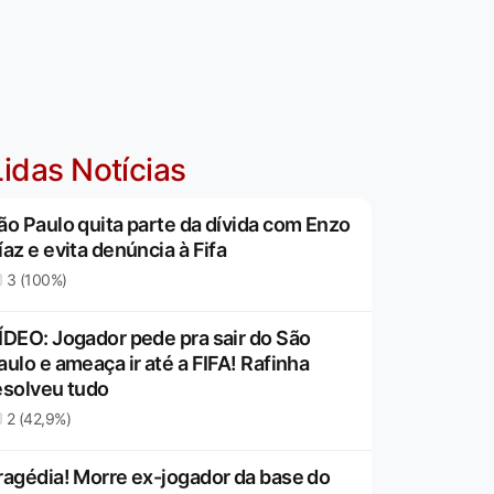
idas Notícias
ão Paulo quita parte da dívida com Enzo
íaz e evita denúncia à Fifa
3 (100%)
ÍDEO: Jogador pede pra sair do São
aulo e ameaça ir até a FIFA! Rafinha
esolveu tudo
2 (42,9%)
ragédia! Morre ex-jogador da base do