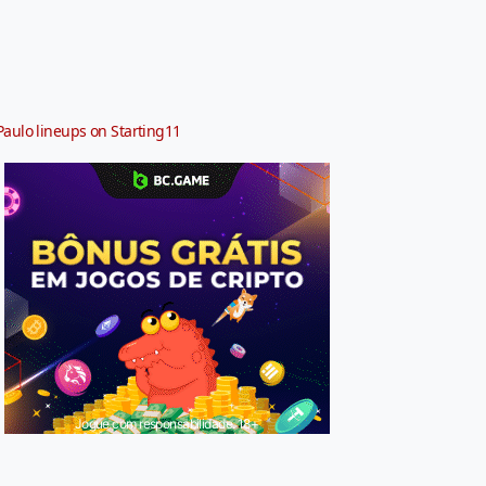
Paulo lineups on Starting11
Jogue com responsabilidade. 18+