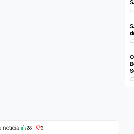
S
S
d
O
B
S
 notícia:
28
2