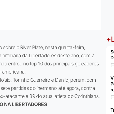
+L
o sobre o River Plate, nesta quarta-feira,
S
da artilharia da Libertadores deste ano, com 7
D
inda entrou no top 10 dos principais goleadores
l-americana.
V
oísio, Toninho Guerreiro e Danilo, porém, com
P
ete partidas do ‘hermano’ até agora, contra
r
x-atacante e 39 do atual atleta do Corinthians.
LO NA LIBERTADORES
T