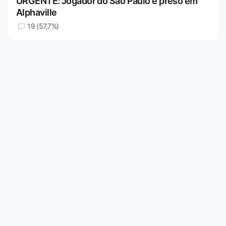
URGENTE: Jogador do São Paulo é preso em
Alphaville
19 (57,7%)