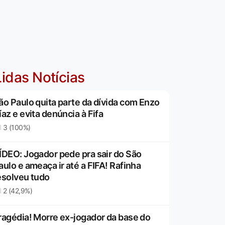
idas Notícias
ão Paulo quita parte da dívida com Enzo
íaz e evita denúncia à Fifa
3 (100%)
ÍDEO: Jogador pede pra sair do São
aulo e ameaça ir até a FIFA! Rafinha
esolveu tudo
2 (42,9%)
ragédia! Morre ex-jogador da base do