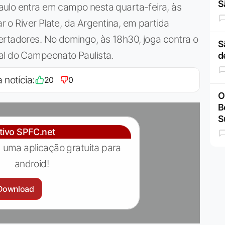
S
ulo entra em campo nesta quarta-feira, às
ar o River Plate, da Argentina, em partida
ertadores. No domingo, às 18h30, joga contra o
S
al do Campeonato Paulista.
d
 notícia:
20
0
O
B
S
ativo SPFC.net
 uma aplicação gratuita para
android!
Download