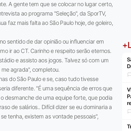
te. A gente tem que se colocar no lugar certo,
entrevista ao programa "Seleção", da SporTV,
 faz mais falta ao São Paulo hoje, de goleiro,
no sentido de dar opinião ou influenciar em
+L
mo ir ao CT. Carinho e respeito serão eternos.
S
tádio e assisto aos jogos. Talvez só com um
D
ue me agrada", completou.
as do São Paulo e se, caso tudo tivesse
seria diferente. "É uma sequência de erros que
V
P
o desmanche de uma equipe forte, que podia
r
traso de salários.. Difícil dizer se eu dominaria a
 se tenha, existem as vontade pessoais",
T