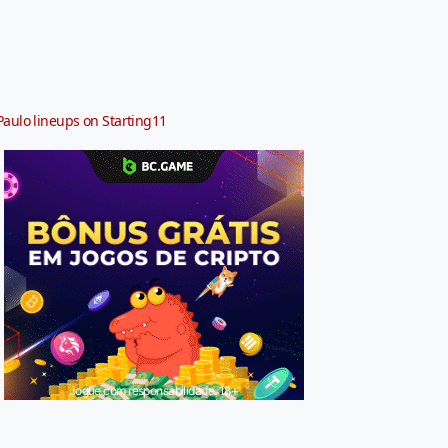
Paulo lineups on Starting11
Jogue com responsabilidade. 18+