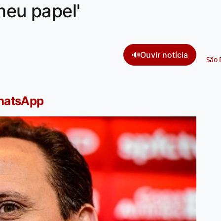
meu papel'
🔊
Ouvir notícia
São 
WhatsApp