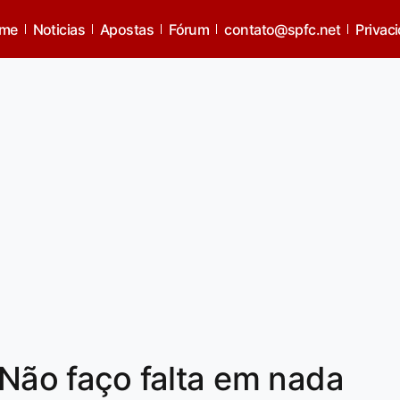
me
Noticias
Apostas
Fórum
contato@spfc.net
Privac
'Não faço falta em nada