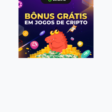
Jogue com responsabilidade. 18+