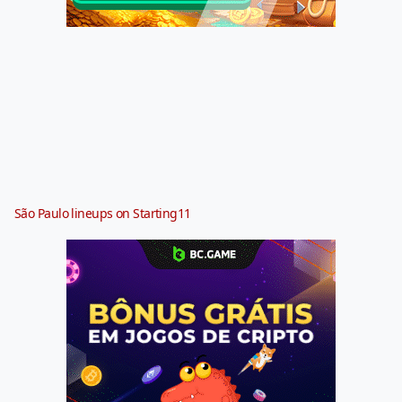
São Paulo lineups on Starting11