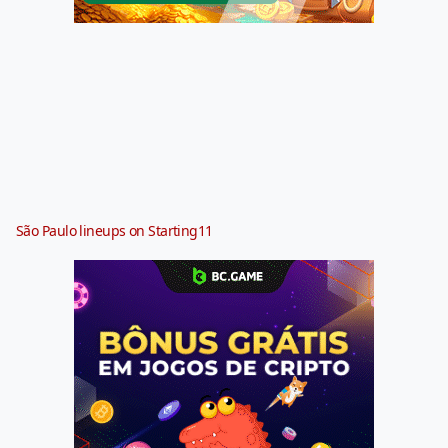
São Paulo lineups on Starting11