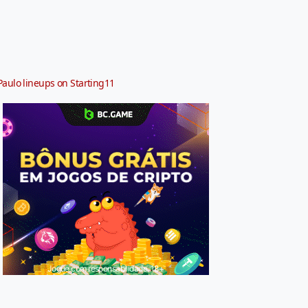
Paulo lineups on Starting11
Jogue com responsabilidade. 18+