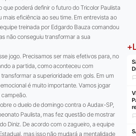
 que poderá definir o futuro do Tricolor Paulista
 mais eficiência ao seu time. Em entrevista ao
a equipe treinada por Edgardo Bauza comandou
as não conseguiu transformar a sua
+L
se jogo. Precisamos ser mais efetivos para, no
S
ndo a partida, como aconteceu com
D
transformar a superioridade em gols. Em um
io emocional é muito importante. Vamos jogar
V
al campeão.
P
 sobre o duelo de domingo contra o Audax-SP,
r
peonato Paulista, mas fez questão de mostrar
o Diniz. De acordo com o zagueiro, a equipe
S
Estadual, mas isso não mudará a mentalidade