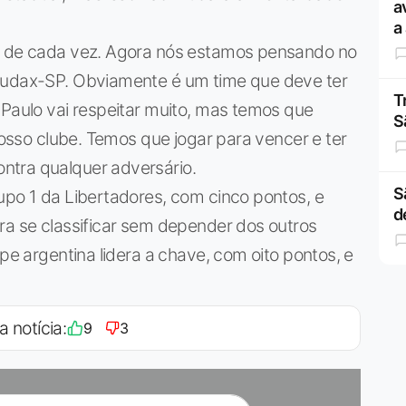
a
a
go de cada vez. Agora nós estamos pensando no
 Audax-SP. Obviamente é um time que deve ter
T
 Paulo vai respeitar muito, mas temos que
S
 nosso clube. Temos que jogar para vencer e ter
ntra qualquer adversário.
S
upo 1 da Libertadores, com cinco pontos, e
d
ra se classificar sem depender dos outros
ipe argentina lidera a chave, com oito pontos, e
a notícia:
9
3