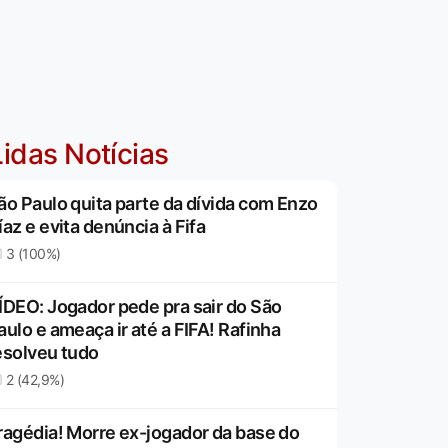
idas Notícias
ão Paulo quita parte da dívida com Enzo
íaz e evita denúncia à Fifa
3 (100%)
ÍDEO: Jogador pede pra sair do São
aulo e ameaça ir até a FIFA! Rafinha
esolveu tudo
2 (42,9%)
ragédia! Morre ex-jogador da base do