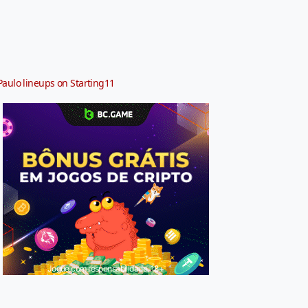
Paulo lineups on Starting11
Jogue com responsabilidade. 18+