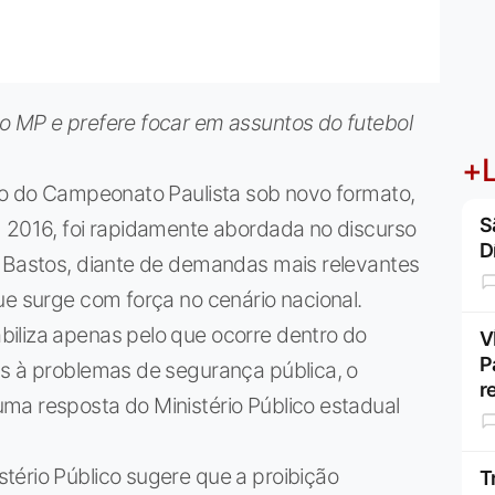
o MP e prefere focar em assuntos do futebol
+L
ção do Campeonato Paulista sob novo formato,
S
m 2016, foi rapidamente abordada no discurso
D
o Bastos, diante de demandas mais relevantes
ue surge com força no cenário nacional.
iliza apenas pelo que ocorre dentro do
V
P
as à problemas de segurança pública, o
r
ma resposta do Ministério Público estadual
tério Público sugere que a proibição
T