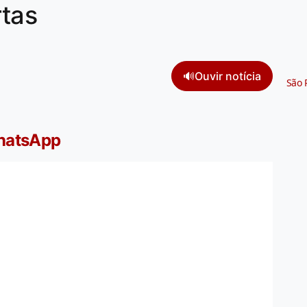
rtas
🔊
Ouvir notícia
São 
WhatsApp