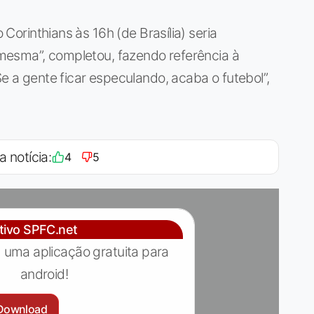
o Corinthians às 16h (de Brasília) seria
a mesma”, completou, fazendo referência à
Se a gente ficar especulando, acaba o futebol”,
a notícia:
4
5
ativo SPFC.net
 uma aplicação gratuita para
android!
Download