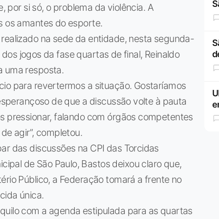
S
e, por si só, o problema da violência. A
os os amantes do esporte.
 realizado na sede da entidade, nesta segunda-
S
os dos jogos da fase quartas de final, Reinaldo
d
a uma resposta.
cio para revertermos a situação. Gostaríamos
U
, esperançoso de que a discussão volte à pauta
e
os pressionar, falando com órgãos competentes
de agir”, completou.
par das discussões na CPI das Torcidas
pal de São Paulo, Bastos deixou claro que,
ério Público, a Federação tomará a frente no
cida única.
quilo com a agenda estipulada para as quartas