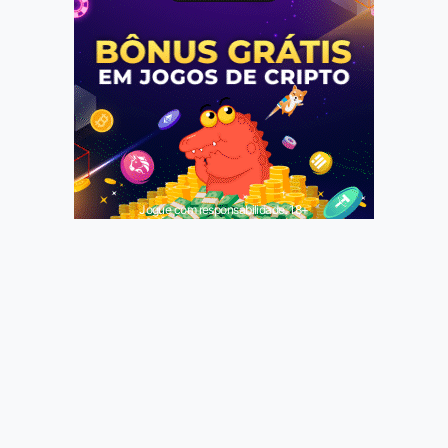
Jogue com responsabilidade. 18+