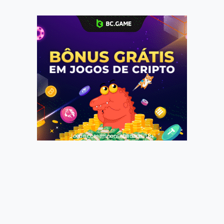
Jogue com responsabilidade. 18+