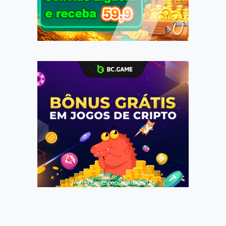
Jogue com responsabilidade. 18+