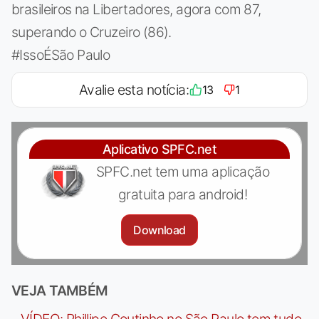
brasileiros na Libertadores, agora com 87,
superando o Cruzeiro (86).
#IssoÉSão Paulo
Avalie esta notícia:
13
1
Aplicativo SPFC.net
SPFC.net tem uma aplicação
gratuita para android!
Download
VEJA TAMBÉM
-
VÍDEO: Phillipe Coutinho no São Paulo tem tudo