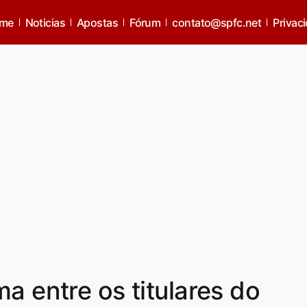
me
Noticias
Apostas
Fórum
contato@spfc.net
Privac
a entre os titulares do