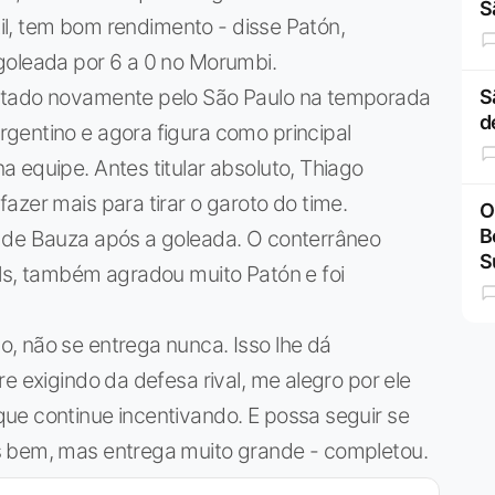
S
til, tem bom rendimento - disse Patón,
goleada por 6 a 0 no Morumbi.
stado novamente pelo São Paulo na temporada
S
d
gentino e agora figura como principal
 equipe. Antes titular absoluto, Thiago
azer mais para tirar o garoto do time.
O
B
 de Bauza após a goleada. O conterrâneo
S
ols, também agradou muito Patón e foi
, não se entrega nunca. Isso lhe dá
e exigindo da defesa rival, me alegro por ele
ue continue incentivando. E possa seguir se
s bem, mas entrega muito grande - completou.