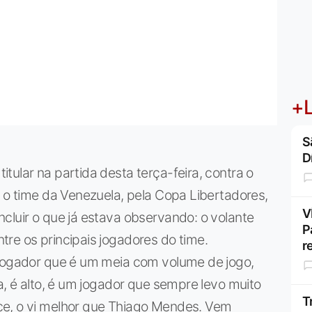
+L
S
D
tular na partida desta terça-feira, contra o
e o time da Venezuela, pela Copa Libertadores,
V
cluir o que já estava observando: o volante
P
re os principais jogadores do time.
r
 jogador que é um meia com volume de jogo,
a, é alto, é um jogador que sempre levo muito
T
ce, o vi melhor que Thiago Mendes. Vem