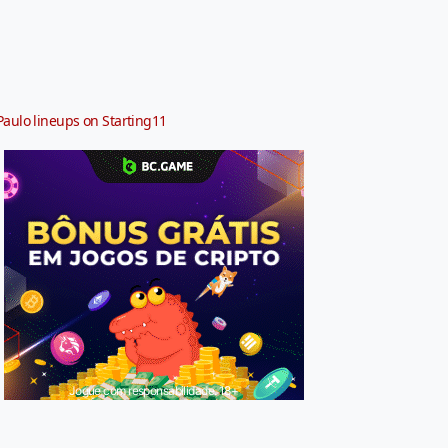
Paulo lineups on Starting11
Jogue com responsabilidade. 18+