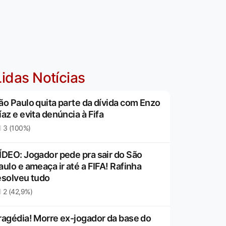
idas Notícias
ão Paulo quita parte da dívida com Enzo
íaz e evita denúncia à Fifa
3 (100%)
ÍDEO: Jogador pede pra sair do São
aulo e ameaça ir até a FIFA! Rafinha
esolveu tudo
2 (42,9%)
ragédia! Morre ex-jogador da base do