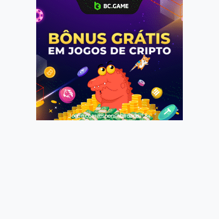
Jogue com responsabilidade. 18+