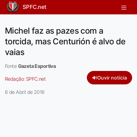
SPFC.net
Michel faz as pazes com a
torcida, mas Centurión é alvo de
vaias
Fonte
Gazeta Esportiva
🔊
Ouvir notícia
Redação:
SPFC.net
6 de Abril de 2016