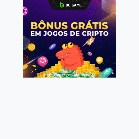
Jogue com responsabilidade. 18+