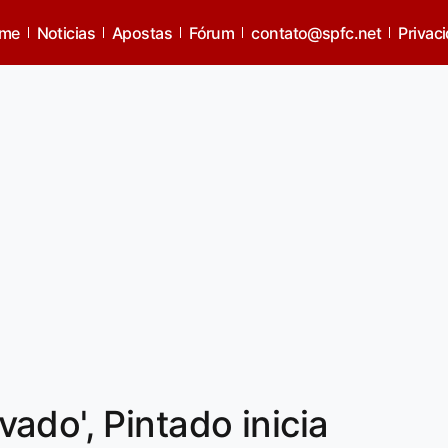
me
Noticias
Apostas
Fórum
contato@spfc.net
Privac
ado', Pintado inicia