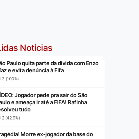
idas Notícias
ão Paulo quita parte da dívida com Enzo
íaz e evita denúncia à Fifa
3 (100%)
ÍDEO: Jogador pede pra sair do São
aulo e ameaça ir até a FIFA! Rafinha
esolveu tudo
2 (42,9%)
ragédia! Morre ex-jogador da base do