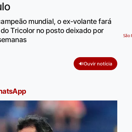
ulo
ampeão mundial, o ex-volante fará
 do Tricolor no posto deixado por
São 
 semanas
🔊
Ouvir notícia
WhatsApp