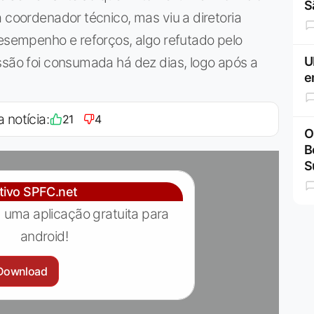
S
 coordenador técnico, mas viu a diretoria
desempenho e reforços, algo refutado pelo
ssão foi consumada há dez dias, logo após a
U
e
a notícia:
21
4
O
B
S
ativo SPFC.net
 uma aplicação gratuita para
android!
Download