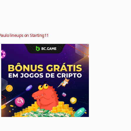
Paulo lineups on Starting11
Jogue com responsabilidade. 18+