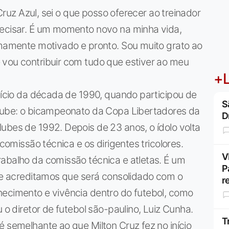
 Cruz Azul, sei o que posso oferecer ao treinador
recisar. É um momento novo na minha vida,
emamente motivado e pronto. Sou muito grato ao
 vou contribuir com tudo que estiver ao meu
+L
início da década de 1990, quando participou de
S
clube: o bicampeonato da Copa Libertadores da
D
ubes de 1992. Depois de 23 anos, o ídolo volta
 comissão técnica e os dirigentes tricolores.
V
abalho da comissão técnica e atletas. É um
P
que acreditamos que será consolidado com o
r
hecimento e vivência dentro do futebol, como
 o diretor de futebol são-paulino, Luiz Cunha.
T
é semelhante ao que Milton Cruz fez no início