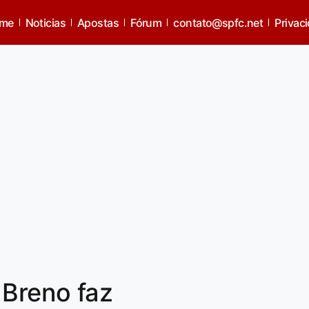
me
Noticias
Apostas
Fórum
contato@spfc.net
Privac
 Breno faz