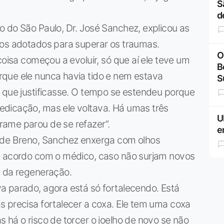
S
d
 do São Paulo, Dr. José Sanchez, explicou as
tos adotados para superar os traumas.
O
coisa começou a evoluir, só que aí ele teve um
B
que ele nunca havia tido e nem estava
S
o que justificasse. O tempo se estendeu porque
dicação, mas ele voltava. Há umas três
U
ame parou de se refazer”.
e
o de Breno, Sanchez enxerga com olhos
e acordo com o médico, caso não surjam novos
m da regeneração.
a parado, agora está só fortalecendo. Está
s precisa fortalecer a coxa. Ele tem uma coxa
 há o risco de torcer o joelho de novo se não