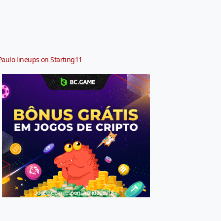
Paulo lineups on Starting11
Jogue com responsabilidade. 18+