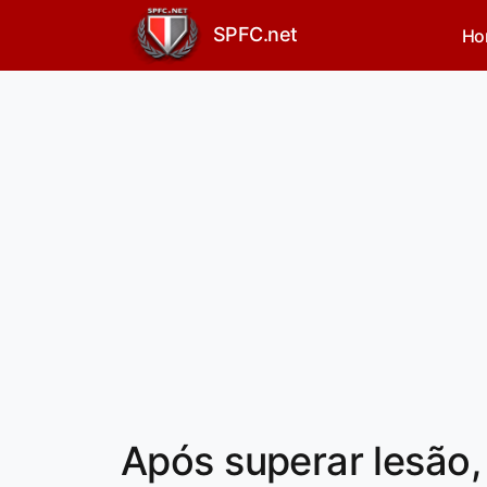
SPFC.net
Ho
Após superar lesão,