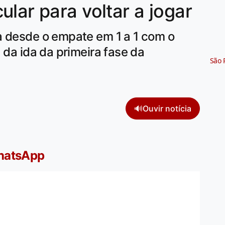
lar para voltar a jogar
a desde o empate em 1 a 1 com o
 da ida da primeira fase da
São 
🔊
Ouvir notícia
WhatsApp