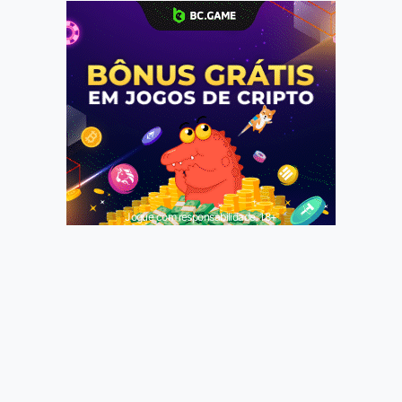
Jogue com responsabilidade. 18+