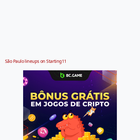
São Paulo lineups on Starting11