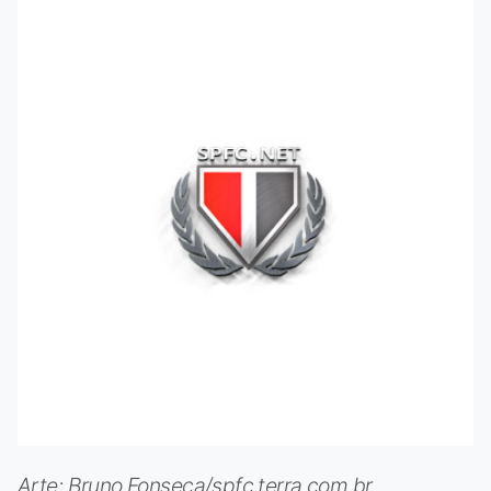
Arte: Bruno Fonseca/spfc.terra.com.br