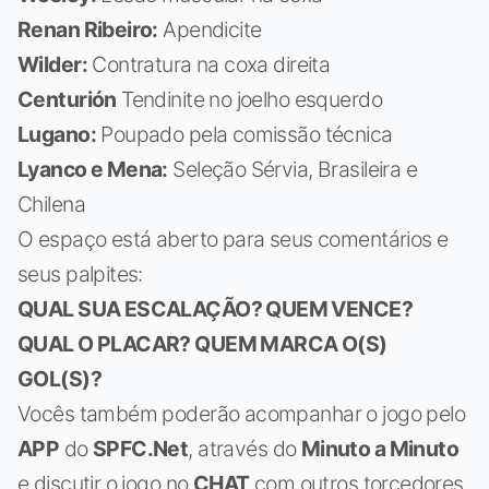
Renan Ribeiro:
Apendicite
Wilder:
Contratura na coxa direita
Centurión
Tendinite no joelho esquerdo
Lugano:
Poupado pela comissão técnica
Lyanco e Mena:
Seleção Sérvia, Brasileira e
Chilena
O espaço está aberto para seus comentários e
seus palpites:
QUAL SUA ESCALAÇÃO? QUEM VENCE?
QUAL O PLACAR? QUEM MARCA O(S)
GOL(S)?
Vocês também poderão acompanhar o jogo pelo
APP
do
SPFC.Net
, através do
Minuto a Minuto
e discutir o jogo no
CHAT
com outros torcedores.