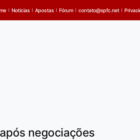
me
Noticias
Apostas
Fórum
contato@spfc.net
Privac
 após negociações