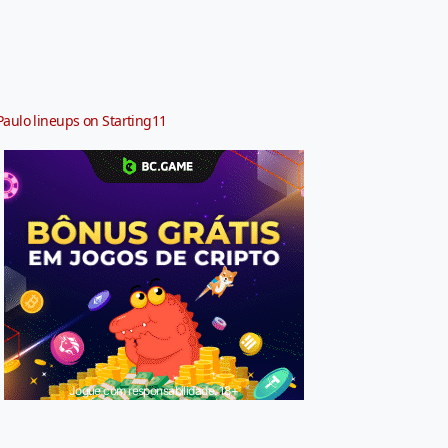
Paulo lineups on Starting11
Jogue com responsabilidade. 18+