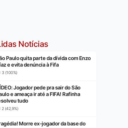
idas Notícias
ão Paulo quita parte da dívida com Enzo
íaz e evita denúncia à Fifa
3 (100%)
ÍDEO: Jogador pede pra sair do São
aulo e ameaça ir até a FIFA! Rafinha
esolveu tudo
2 (42,9%)
ragédia! Morre ex-jogador da base do