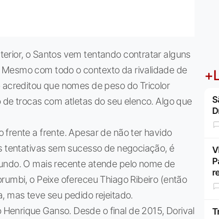
erior, o Santos vem tentando contratar alguns
 Mesmo com todo o contexto da rivalidade de
+L
e acreditou que nomes de peso do Tricolor
S
 de trocas com atletas do seu elenco. Algo que
D
frente a frente. Apesar de não ter havido
as tentativas sem sucesso de negociação, é
V
P
fundo. O mais recente atende pelo nome de
r
rumbi, o Peixe ofereceu Thiago Ribeiro (então
, mas teve seu pedido rejeitado.
enrique Ganso. Desde o final de 2015, Dorival
T