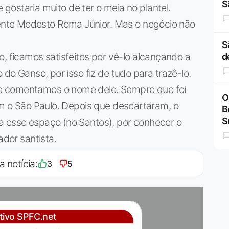
S
ue gostaria muito de ter o meia no plantel.
nte Modesto Roma Júnior. Mas o negócio não
S
ficamos satisfeitos por vê-lo alcançando a
d
 do Ganso, por isso fiz de tudo para trazê-lo.
e comentamos o nome dele. Sempre que foi
O
com o São Paulo. Depois que descartaram, o
B
S
a esse espaço (no Santos), por conhecer o
ador santista.
a notícia:
3
5
ativo SPFC.net