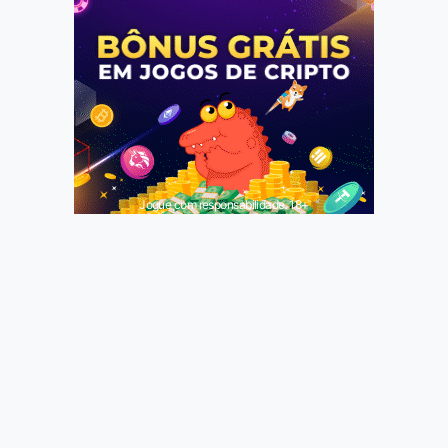
Jogue com responsabilidade. 18+