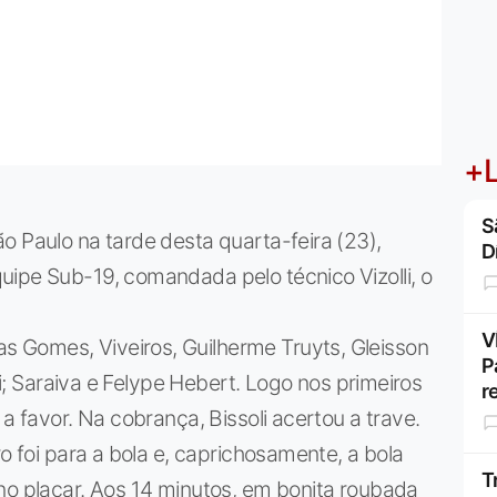
+L
S
o Paulo na tarde desta quarta-feira (23),
D
uipe Sub-19, comandada pelo técnico Vizolli, o
V
 Gomes, Viveiros, Guilherme Truyts, Gleisson
P
oli; Saraiva e Felype Hebert. Logo nos primeiros
r
 a favor. Na cobrança, Bissoli acertou a trave.
ro foi para a bola e, caprichosamente, a bola
T
no placar. Aos 14 minutos, em bonita roubada