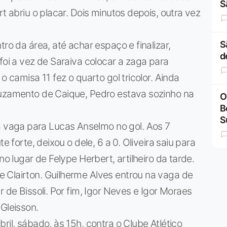
S
rt abriu o placar. Dois minutos depois, outra vez
ro da área, até achar espaço e finalizar,
S
d
foi a vez de Saraiva colocar a zaga para
o camisa 11 fez o quarto gol tricolor. Ainda
ruzamento de Caique, Pedro estava sozinho na
O
B
S
vaga para Lucas Anselmo no gol. Aos 7
e forte, deixou o dele, 6 a 0. Oliveira saiu para
no lugar de Felype Herbert, artilheiro da tarde.
 Clairton. Guilherme Alves entrou na vaga de
r de Bissoli. Por fim, Igor Neves e Igor Moraes
Gleisson.
ril, sábado, às 15h, contra o Clube Atlético