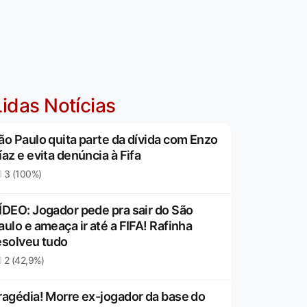
idas Notícias
ão Paulo quita parte da dívida com Enzo
íaz e evita denúncia à Fifa
3 (100%)
ÍDEO: Jogador pede pra sair do São
aulo e ameaça ir até a FIFA! Rafinha
esolveu tudo
2 (42,9%)
ragédia! Morre ex-jogador da base do