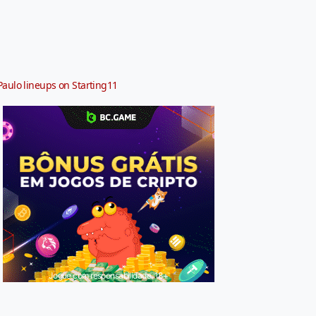
Paulo lineups on Starting11
Jogue com responsabilidade. 18+